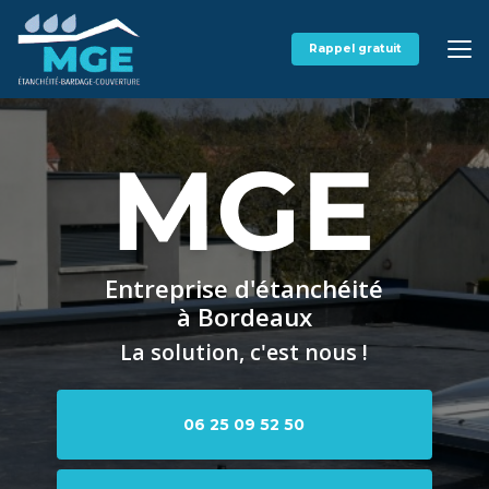
Aller
au
contenu
Rappel gratuit
principal
Entreprise d'étanchéité
à Bordeaux
La solution, c'est nous !
06 25 09 52 50